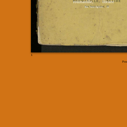
libraire
roümanille,
Rue
Saint-Agricol,
19
1
Pow