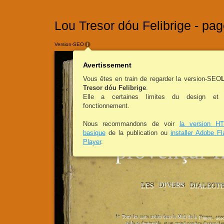
Lou Tresor dóu Felibrige - pag
Version-SEO
Avertissement
Vous êtes en train de regarder la version-SEO
Tresor dóu Felibrige
.
LOU TRESO
Elle a certaines limites du design et
fonctionnement.
DICT
Nous recommandons de voir
la version H
basique
de la publication ou
installer Adobe Fl
Player
.
provençal-f
DIVERS
LES
DIALECT
*
Tous les
usités dans le Midi de la
1°
mots
France,
ave
tatifs
et
diminutifs,